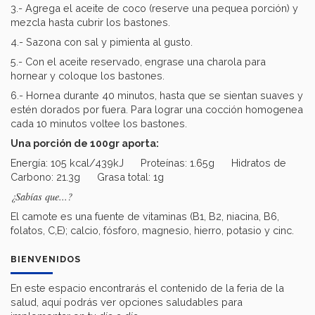
3.- Agrega el aceite de coco (reserve una pequea porción) y
mezcla hasta cubrir los bastones.
4.- Sazona con sal y pimienta al gusto.
5.- Con el aceite reservado, engrase una charola para
hornear y coloque los bastones.
6.- Hornea durante 40 minutos, hasta que se sientan suaves y
estén dorados por fuera. Para lograr una cocción homogenea
cada 10 minutos voltee los bastones.
Una porción de 100gr aporta:
Energía: 105 kcal/439kJ Proteínas: 1.65g Hidratos de
Carbono: 21.3g Grasa total: 1g
¿Sabías que...?
El camote es una fuente de vitaminas (B1, B2, niacina, B6,
folatos, C,E); calcio, fósforo, magnesio, hierro, potasio y cinc.
BIENVENIDOS
En este espacio encontrarás el contenido de la feria de la
salud, aquí podrás ver opciones saludables para