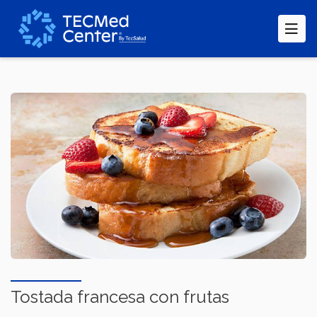
Pasar
al
contenido
principal
Tostada francesa con frutas